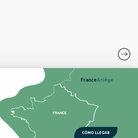
QUÉ
France
Ariège
CÓMO LLEGAR