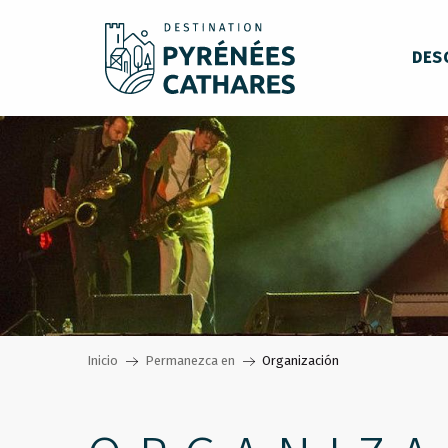
Aller
au
DES
contenu
principal
Inicio
Permanezca en
Organización