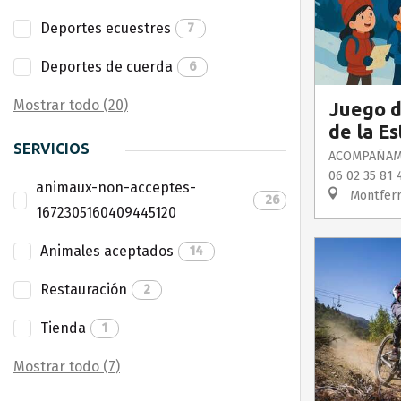
Deportes ecuestres
7
Deportes de cuerda
6
Mostrar todo (20)
Juego d
de la Es
SERVICIOS
ACOMPAÑAM
06 02 35 81 
animaux-non-acceptes-
Montferr
26
1672305160409445120
Animales aceptados
14
Restauración
2
Tienda
1
Mostrar todo (7)