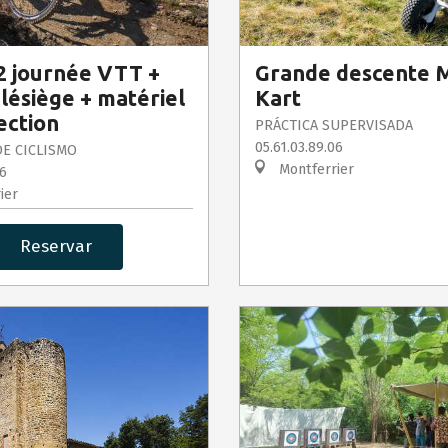
2 journée VTT +
Grande descente 
élésiège + matériel
Kart
ection
PRÁCTICA SUPERVISADA
05.61.03.89.06
E CICLISMO
Montferrier
06
ier
Reservar