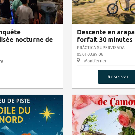
enquête
Descente en arapa
lisée nocturne de
forfait 30 minutes
PRÁCTICA SUPERVISADA
05.61.03.89.06
Montferrier
76
Reservar