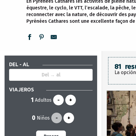
En Pyrénées Cathares les activités de pleine nat
équestre, le cyclo, le VTT, l’escalade, la pêche,
reconnecter avec la nature, de découvrir des p
Pyrénées Cathares sont une excellente façon de 
DEL - AL
81
res
La opción
VIAJEROS
Adultos
-
+
Niños
-
+