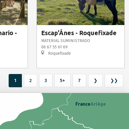
ario -
Escap'Ânes - Roquefixade
MATERIAL SUMINISTRADO
06 67 55 61 69
Roquefixade
1
2
3
5+
7
❯
❯❯
France
Ariège