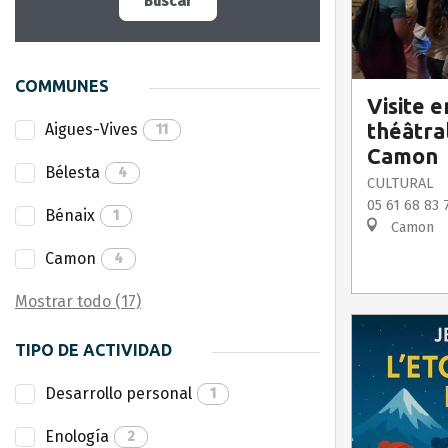
Buscar
COMMUNES
Visite 
théâtra
Aigues-Vives
11
Camon
Bélesta
4
CULTURAL
05 61 68 83 
Bénaix
1
Camon
Camon
4
Mostrar todo (17)
TIPO DE ACTIVIDAD
Desarrollo personal
1
Enología
2