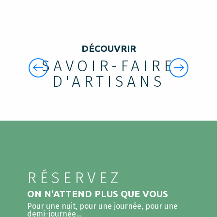
EL TRABAJO
DÉCOUVRIR
DE LOS
SAVOIR-FAIRE
ARTESANOS
D'ARTISANS
Artesanos y artistas, los
creadores de arte son ante
todo un encuentro entre la
materia y el ojo artístico. De
sus manos expertas nacen
creaciones magníficas.
Conscientes de la riqueza de
talento de nuestra región y de
los fascinantes...
RÉSERVEZ
ON N'ATTEND PLUS QUE VOUS
Pour une nuit, pour une journée, pour une
demi-journée…