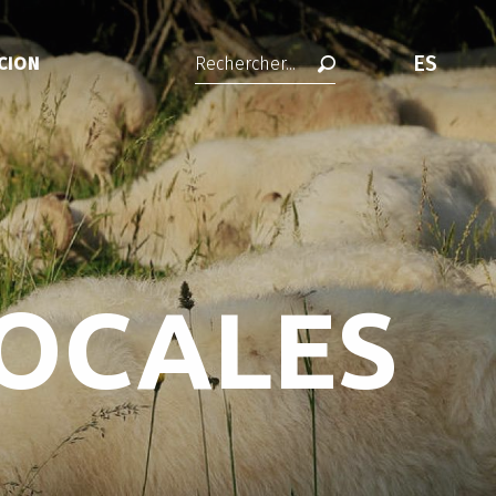
ES
CION
Buscar
OCALES