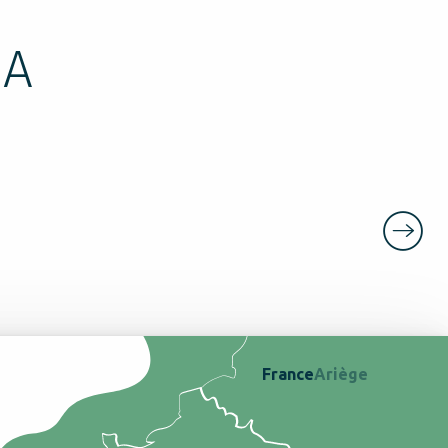
CA
France
Ariège