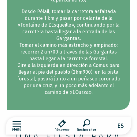
Desde Pélail, tomar la carretera asfaltada
durante 1 km y pasar por delante de la
«Fontaine de L’Esqueille», continuando por la
carretera hasta llegar a la entrada de las
Gargantas.
Tomar el camino más estrecho y empinado:
recorrer 2km700 a través de las Gargantas
hasta llegar a la carretera forestal.
Gire a la izquierda en dirección a Comus para
llegar al pie del pueblo (2km900): en la pista
forestal, pasará junto a un peñasco coronado
por una cruz, y un poco más adelante el
camino de «L’Ourza».
ES
Menú
Réserver
UNA FIESTA PARA
Buscar