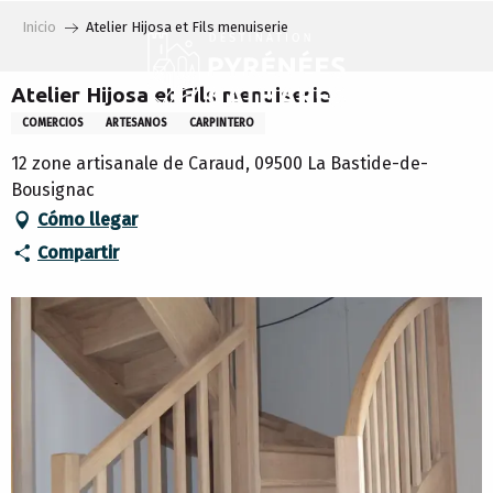
Aller
Inicio
Atelier Hijosa et Fils menuiserie
au
contenu
principal
Atelier Hijosa et Fils menuiserie
COMERCIOS
ARTESANOS
CARPINTERO
12 zone artisanale de Caraud, 09500 La Bastide-de-
Bousignac
Cómo llegar
Compartir