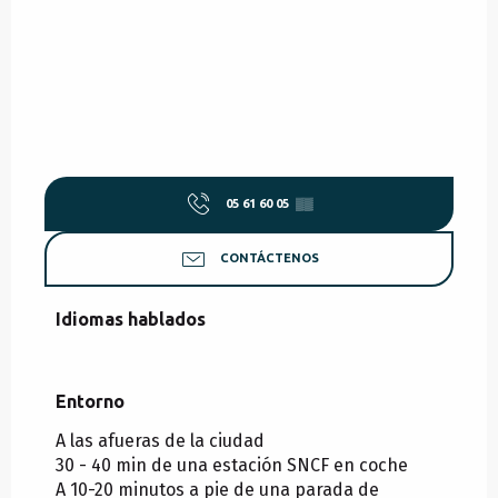
05 61 60 05
▒▒
CONTÁCTENOS
Idiomas hablados
Idiomas hablados
Entorno
Entorno
A las afueras de la ciudad
30 - 40 min de una estación SNCF en coche
A 10-20 minutos a pie de una parada de