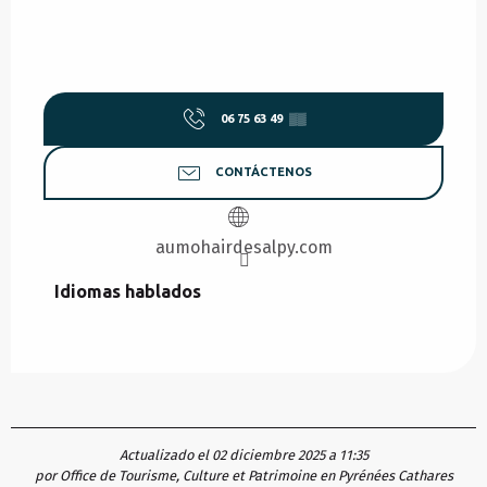
06 75 63 49
▒▒
CONTÁCTENOS
aumohairdesalpy.com
Idiomas hablados
Idiomas hablados
Actualizado el 02 diciembre 2025 a 11:35
por Office de Tourisme, Culture et Patrimoine en Pyrénées Cathares