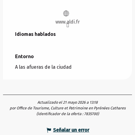
www.aldi.fr
Idiomas hablados
Idiomas hablados
Entorno
Entorno
A las afueras de la ciudad
Actualizado el 21 mayo 2026 a 13:18
por Office de Tourisme, Culture et Patrimoine en Pyrénées Cathares
(Identificador de la oferta :
7835700
)
Señalar un error