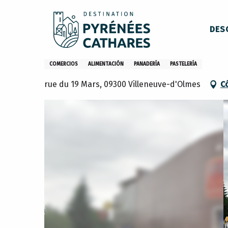
Aller
Inicio
Boulangerie Au bon Mitron
au
DES
contenu
principal
Boulangerie Au bon Mitron
COMERCIOS
ALIMENTACIÓN
PANADERÍA
PASTELERÍA
rue du 19 Mars, 09300 Villeneuve-d'Olmes
C