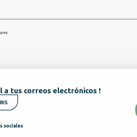
hares
l a tus correos electrónicos !
RIS
s sociales