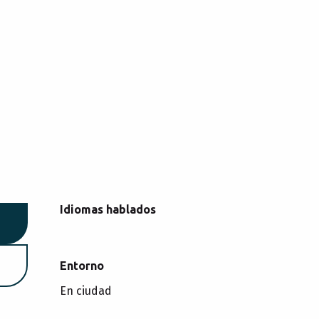
Idiomas hablados
Idiomas hablados
Entorno
Entorno
En ciudad