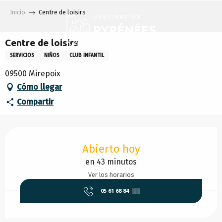
Aller
Inicio
Centre de loisirs
au
contenu
principal
Centre de loisirs
SERVICIOS
NIÑOS
CLUB INFANTIL
09500 Mirepoix
Cómo llegar
Compartir
Horarios y datos de contacto
Abierto hoy
en 43 minutos
Ver los horarios
05 61 68 84
▒▒