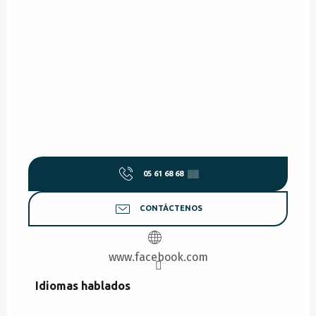
05 61 68 68
▒▒
CONTÁCTENOS
www.facebook.com
Idiomas hablados
Idiomas hablados