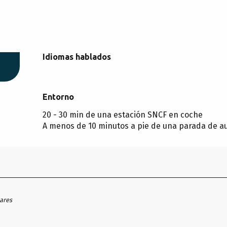
Idiomas hablados
Idiomas hablados
Entorno
Entorno
20 - 30 min de una estación SNCF en coche
A menos de 10 minutos a pie de una parada de a
hares