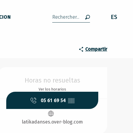
ES
CION
Buscar
Compartir
Horarios y datos de conta
Horas no resueltas
Ver los horarios
05 61 69 54
▒▒
latikadanses.over-blog.com