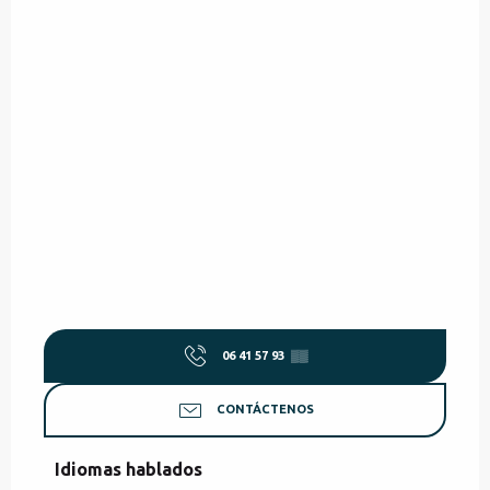
06 41 57 93
▒▒
CONTÁCTENOS
Idiomas hablados
Idiomas hablados