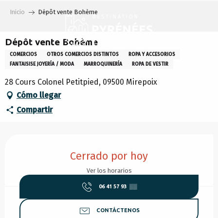
Aller
Inicio
Dépôt vente Bohème
au
contenu
principal
Dépôt vente Bohème
COMERCIOS
OTROS COMERCIOS DISTINTOS
ROPA Y ACCESORIOS
FANTAISISE JOYERÍA / MODA
MARROQUINERÍA
ROPA DE VESTIR
28 Cours Colonel Petitpied, 09500 Mirepoix
Cómo llegar
Compartir
Horarios y datos de contacto
Cerrado por hoy
Ver los horarios
06 41 57 93
▒▒
CONTÁCTENOS