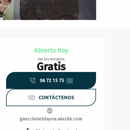
Horarios y datos de conta
Abierto hoy
Ver los horarios
Gratis
06 72 15 75
▒▒
CONTÁCTENOS
gaecclanetdayna.wixsite.com