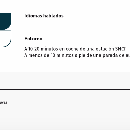
Idiomas hablados
Idiomas hablados
Entorno
Entorno
A 10-20 minutos en coche de una estación SNCF
A menos de 10 minutos a pie de una parada de a
hares