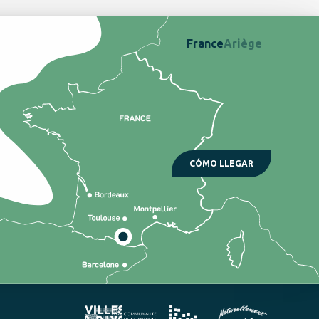
France
Ariège
CÓMO LLEGAR