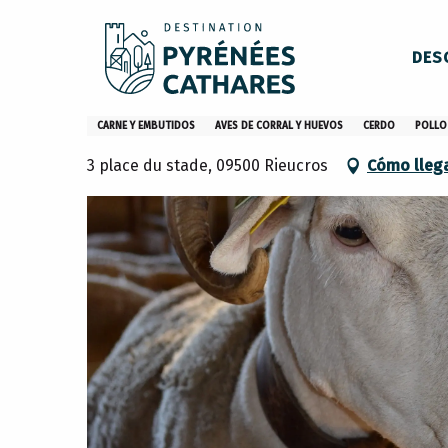
Aller
Inicio
EARL Clanet-Dayna
au
DES
contenu
principal
EARL Clanet-Dayna
CARNE Y EMBUTIDOS
AVES DE CORRAL Y HUEVOS
CERDO
POLLO
3 place du stade, 09500 Rieucros
Cómo lleg