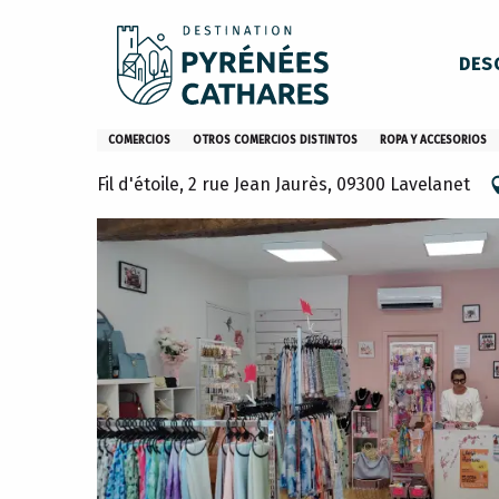
Aller
Inicio
Fil d'Etoile
au
DES
contenu
principal
Fil d'Etoile
COMERCIOS
OTROS COMERCIOS DISTINTOS
ROPA Y ACCESORIOS
Fil d'étoile, 2 rue Jean Jaurès, 09300 Lavelanet