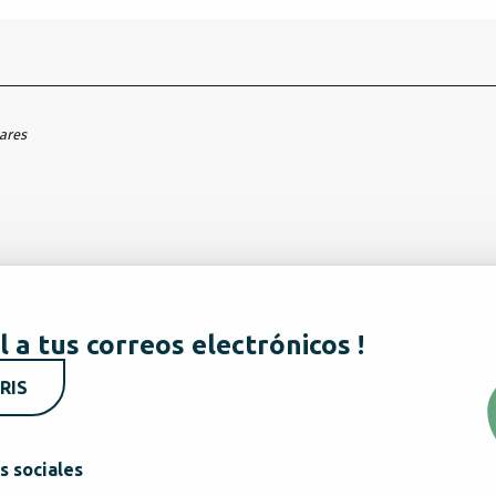
hares
l a tus correos electrónicos !
RIS
s sociales