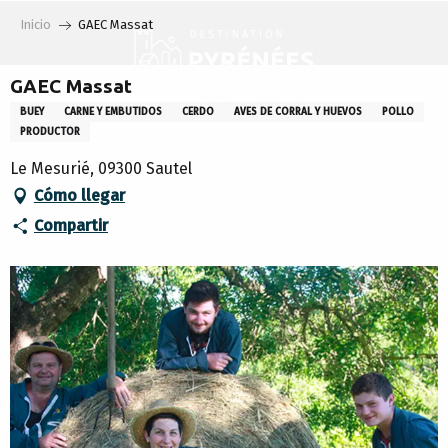
Aller
Inicio
GAEC Massat
au
contenu
principal
GAEC Massat
BUEY
CARNE Y EMBUTIDOS
CERDO
AVES DE CORRAL Y HUEVOS
POLLO
PRODUCTOR
Le Mesurié, 09300 Sautel
Cómo llegar
Compartir