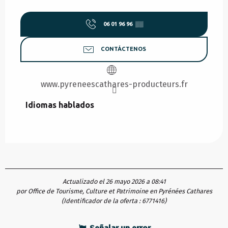
06 01 96 96
▒▒
CONTÁCTENOS
www.pyreneescathares-producteurs.fr
Idiomas hablados
Idiomas hablados
Actualizado el 26 mayo 2026 a 08:41
por Office de Tourisme, Culture et Patrimoine en Pyrénées Cathares
(Identificador de la oferta :
6771416
)