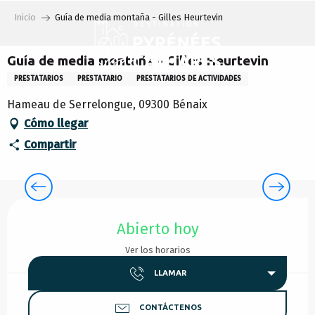
Aller
Inicio
Guía de media montaña - Gilles Heurtevin
au
contenu
principal
Guía de media montaña - Gilles Heurtevin
PRESTATARIOS
PRESTATARIO
PRESTATARIOS DE ACTIVIDADES
Hameau de Serrelongue, 09300 Bénaix
Cómo llegar
Compartir
Horarios y datos de contacto
Abierto hoy
Ver los horarios
LLAMAR
CONTÁCTENOS