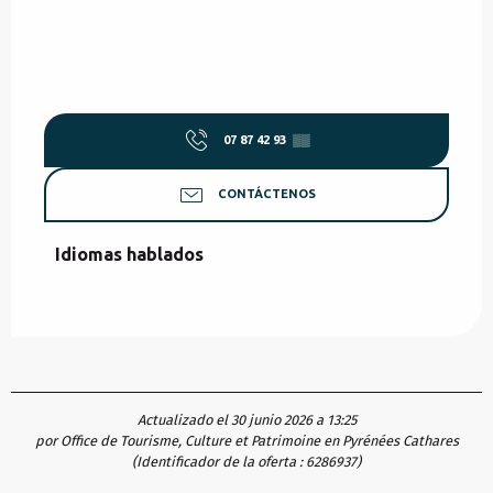
07 87 42 93
▒▒
CONTÁCTENOS
Idiomas hablados
Idiomas hablados
Actualizado el 30 junio 2026 a 13:25
por Office de Tourisme, Culture et Patrimoine en Pyrénées Cathares
(Identificador de la oferta :
6286937
)