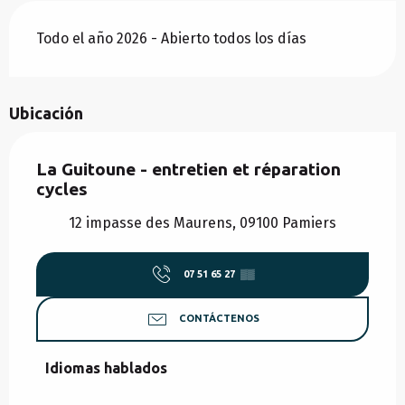
Todo el año 2026 - Abierto todos los días
Ubicación
La Guitoune - entretien et réparation
cycles
12 impasse des Maurens, 09100 Pamiers
07 51 65 27
▒▒
CONTÁCTENOS
Idiomas hablados
Idiomas hablados