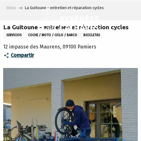
Aller
Inicio
La Guitoune - entretien et réparation cycles
au
contenu
principal
La Guitoune - entretien et réparation cycles
SERVICIOS
COCHE / MOTO / CICLO / BARCO
BICICLETAS
12 impasse des Maurens, 09100 Pamiers
Compartir