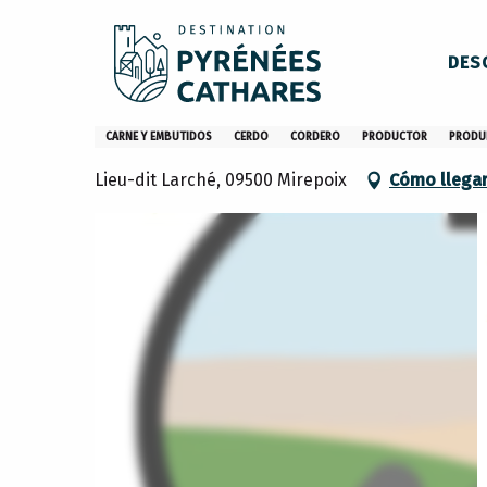
Aller
Inicio
La pequeña granja de Larché
au
DES
contenu
principal
La pequeña granja de Larché
CARNE Y EMBUTIDOS
CERDO
CORDERO
PRODUCTOR
PRODU
Lieu-dit Larché, 09500 Mirepoix
Cómo llega