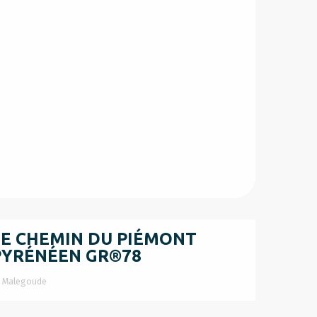
LE CHEMIN DU PIÉMONT
PYRÉNÉEN GR®78
Malegoude