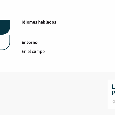
Idiomas hablados
Idiomas hablados
Entorno
Entorno
En el campo