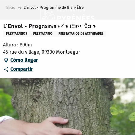
Aller
Inicio
L'Envol - Programme de Bien-Être
au
contenu
principal
L'Envol - Programme de Bien-Être
PRESTATARIOS
PRESTATARIO
PRESTATARIOS DE ACTIVIDADES
Altura : 800m
45 rue du village, 09300 Montségur
Cómo llegar
Compartir