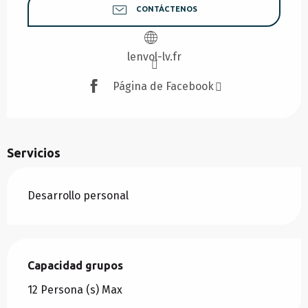
CONTÁCTENOS
lenvol-lv.fr
Página de Facebook
Servicios
Desarrollo personal
Capacidad grupos
Capacidad grupos
12 Persona (s) Max