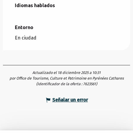
Idiomas hablados
Idiomas hablados
Entorno
Entorno
En ciudad
Actualizado el 18 diciembre 2025 a 10:31
por Office de Tourisme, Culture et Patrimoine en Pyrénées Cathares
(Identificador de la oferta :
7623561
)
Señalar un error