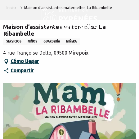
Aller
Inicio
Maison d’assistantes maternelles La Ribambelle
au
contenu
principal
Maison d’assistantes maternelles La
Ribambelle
SERVICIOS
NIÑOS
GUARDERÍA
NIÑERA
4 rue Françoise Dolto, 09500 Mirepoix
Cómo llegar
Compartir