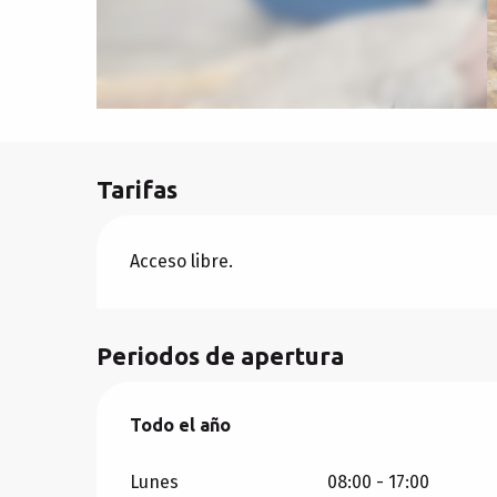
Tarifas
Acceso libre.
Periodos de apertura
Todo el año
Todo el año
Lunes
08:00 - 17:00