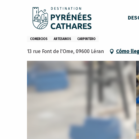
Aller
Inicio
Menuiserie Xavier Mora Garcia
au
DES
contenu
principal
Menuiserie Xavier Mora Garc
COMERCIOS
ARTESANOS
CARPINTERO
13 rue Font de l'Ome, 09600 Léran
Cómo lle