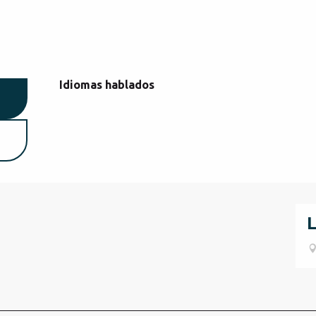
Idiomas hablados
Idiomas hablados