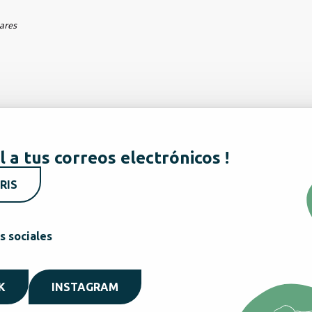
hares
l a tus correos electrónicos !
RIS
s sociales
K
INSTAGRAM