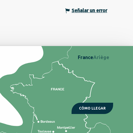
Señalar un error
France
Ariège
CÓMO LLEGAR