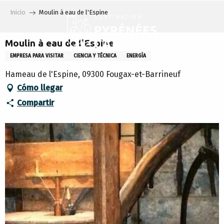
Aller
Inicio
Moulin à eau de l'Espine
au
contenu
principal
Moulin à eau de l'Espine
EMPRESA PARA VISITAR
CIENCIA Y TÉCNICA
ENERGÍA
Hameau de l'Espine, 09300 Fougax-et-Barrineuf
Cómo llegar
Compartir