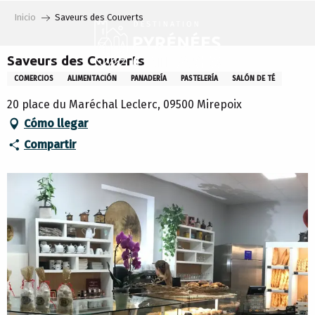
Aller
Inicio
Saveurs des Couverts
au
contenu
principal
Saveurs des Couverts
COMERCIOS
ALIMENTACIÓN
PANADERÍA
PASTELERÍA
SALÓN DE TÉ
20 place du Maréchal Leclerc, 09500 Mirepoix
Cómo llegar
Compartir