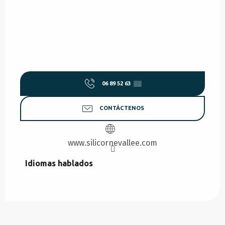
06 89 52 63
▒▒
CONTÁCTENOS
www.silicornevallee.com
Idiomas hablados
Idiomas hablados