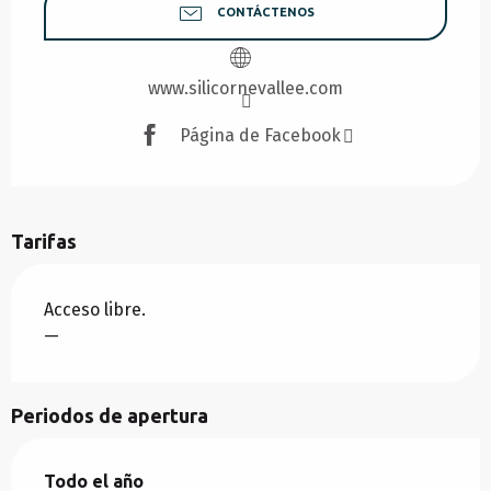
CONTÁCTENOS
www.silicornevallee.com
Página de Facebook
Tarifas
Acceso libre.
—
Periodos de apertura
Todo el año
Todo el año