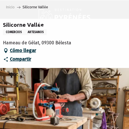
Aller
Inicio
Silicorne Vallée
au
contenu
principal
Silicorne Vallée
COMERCIOS
ARTESANOS
Hameau de Gélat, 09300 Bélesta
Cómo llegar
Compartir