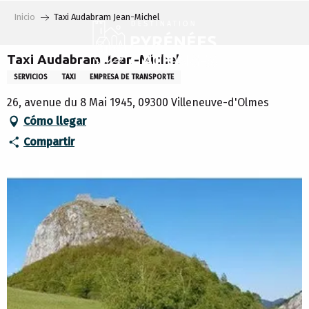
Aller
Inicio
Taxi Audabram Jean-Michel
au
contenu
principal
Taxi Audabram Jean-Michel
SERVICIOS
TAXI
EMPRESA DE TRANSPORTE
26, avenue du 8 Mai 1945, 09300 Villeneuve-d'Olmes
Cómo llegar
Compartir