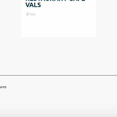
VALS
Vals
hares