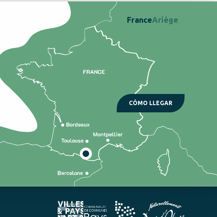
France
Ariège
CÓMO LLEGAR