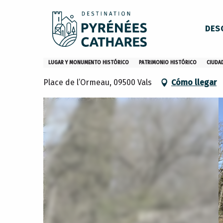
Aller
Inicio
Village de Vals
au
DES
contenu
principal
Village de Vals
LUGAR Y MONUMENTO HISTÓRICO
PATRIMONIO HISTÓRICO
CIUDAD
Place de l’Ormeau, 09500 Vals
Cómo llegar