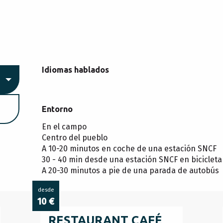
Idiomas hablados
Idiomas hablados
Entorno
Entorno
En el campo
Centro del pueblo
A 10-20 minutos en coche de una estación SNCF
30 - 40 min desde una estación SNCF en bicicleta 
A 20-30 minutos a pie de una parada de autobús
desde
10
€
RESTAURANT CAFÉ