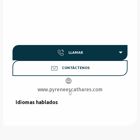
LLAMAR
CONTÁCTENOS
www.pyreneescathares.com
Idiomas hablados
Idiomas hablados