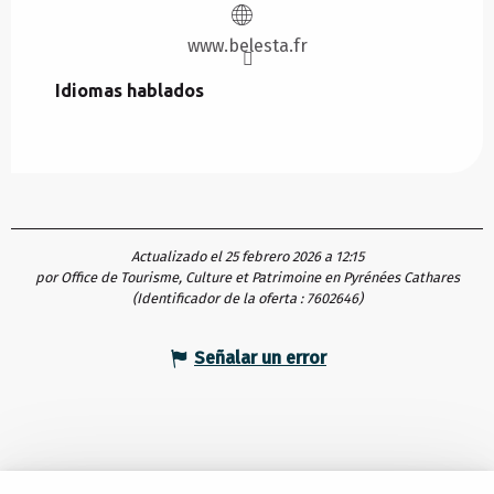
www.belesta.fr
Idiomas hablados
Idiomas hablados
Actualizado el 25 febrero 2026 a 12:15
por Office de Tourisme, Culture et Patrimoine en Pyrénées Cathares
(Identificador de la oferta :
7602646
)
Señalar un error