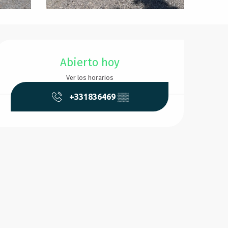
Horarios y datos de conta
Abierto hoy
Ver los horarios
+331836469
▒▒