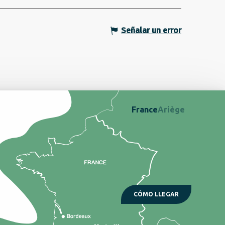
Señalar un error
France
Ariège
CÓMO LLEGAR