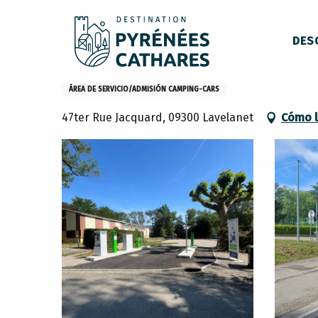
Aller
Inicio
Permanezca en
Dónde dormir
Campings
au
DES
contenu
principal
Camping car park Lavelanet
ÁREA DE SERVICIO/ADMISIÓN CAMPING-CARS
47ter Rue Jacquard, 09300 Lavelanet
Cómo l