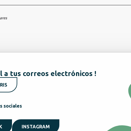
hares
l a tus correos electrónicos !
RIS
s sociales
K
INSTAGRAM