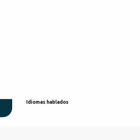
Idiomas hablados
Idiomas hablados