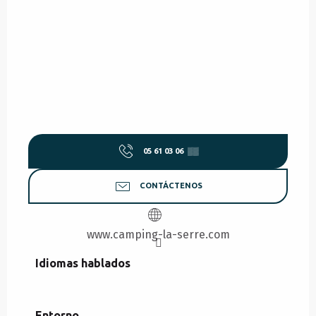
05 61 03 06
▒▒
CONTÁCTENOS
www.camping-la-serre.com
Idiomas hablados
Idiomas hablados
Entorno
Entorno