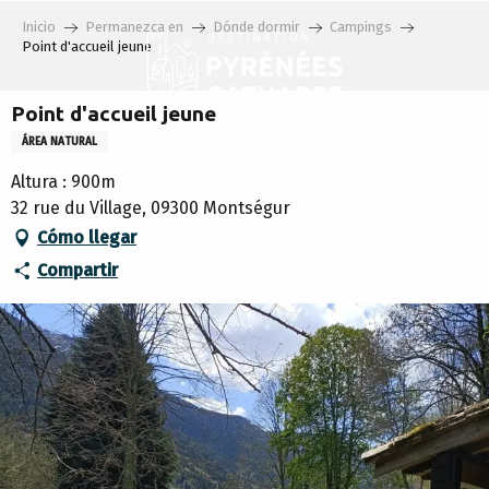
Aller
Inicio
Permanezca en
Dónde dormir
Campings
au
Point d'accueil jeune
contenu
principal
Point d'accueil jeune
ÁREA NATURAL
Altura : 900m
32 rue du Village, 09300 Montségur
Cómo llegar
Compartir