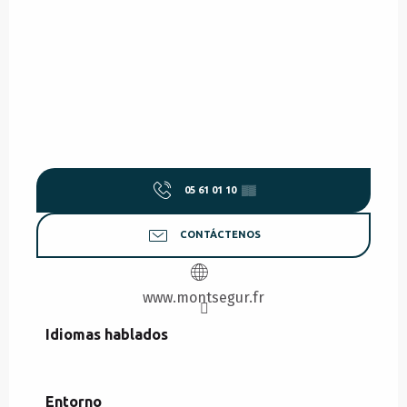
05 61 01 10
▒▒
CONTÁCTENOS
www.montsegur.fr
Idiomas hablados
Idiomas hablados
Entorno
Entorno