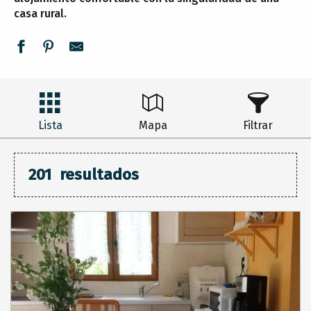
casa rural.
Lista
Mapa
Filtrar
201
resultados