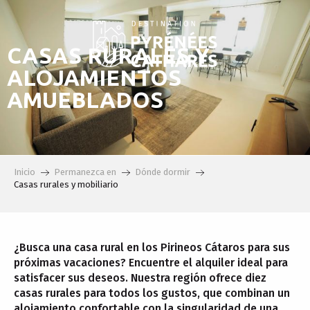
Aller
au
contenu
CASAS RURALES Y
principal
ALOJAMIENTOS
AMUEBLADOS
Inicio
Permanezca en
Dónde dormir
Casas rurales y mobiliario
¿Busca una casa rural en los Pirineos Cátaros para sus
próximas vacaciones? Encuentre el alquiler ideal para
satisfacer sus deseos. Nuestra región ofrece diez
casas rurales para todos los gustos, que combinan un
alojamiento confortable con la singularidad de una