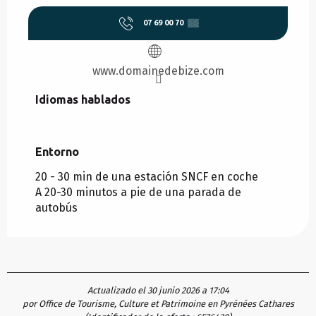
07 69 00 70
▒▒
www.domainedebize.com
Idiomas hablados
Idiomas hablados
Entorno
Entorno
20 - 30 min de una estación SNCF en coche
A 20-30 minutos a pie de una parada de
autobús
Actualizado el 30 junio 2026 a 17:04
por Office de Tourisme, Culture et Patrimoine en Pyrénées Cathares