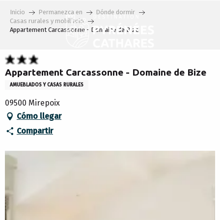
Aller
Inicio
Permanezca en
Dónde dormir
au
Casas rurales y mobiliario
contenu
Appartement Carcassonne - Domaine de Bize
principal
Appartement Carcassonne - Domaine de Bize
AMUEBLADOS Y CASAS RURALES
09500 Mirepoix
Cómo llegar
Compartir