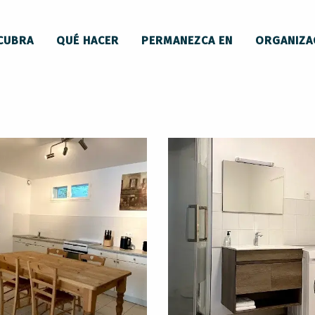
 y mobiliario
Appartement Foix - Domaine de Bize
CUBRA
QUÉ HACER
PERMANEZCA EN
ORGANIZA
de Bize