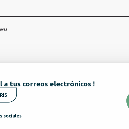
hares
l a tus correos electrónicos !
RIS
s sociales