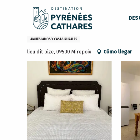
Aller
Inicio
Permanezca en
Dónde dormir
Casas rurales
au
DES
contenu
principal
Appartement Foix - Domaine 
AMUEBLADOS Y CASAS RURALES
lieu dit bize, 09500 Mirepoix
Cómo llegar