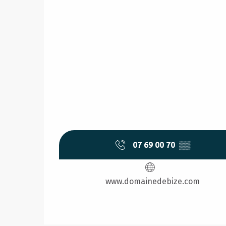
07 69 00 70
▒▒
www.domainedebize.com