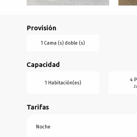
Provisión
1 Cama (s) doble (s)
Capacidad
4 
1 Habitación(es)
Z
Tarifas
Tarifas 2026
Noche