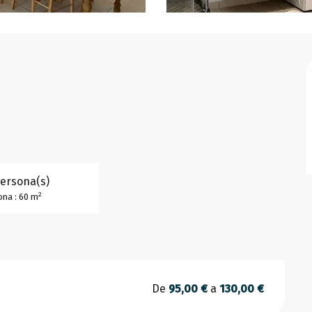
Persona(s)
2
ona : 60 m
De
95,00 €
a
130,00 €