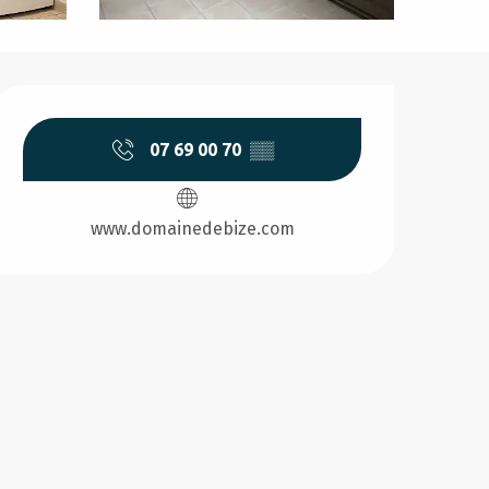
Horarios y datos de conta
07 69 00 70
▒▒
www.domainedebize.com