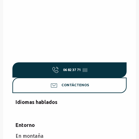
06 82 37 71
▒▒
CONTÁCTENOS
Idiomas hablados
Idiomas hablados
Entorno
Entorno
En montaña