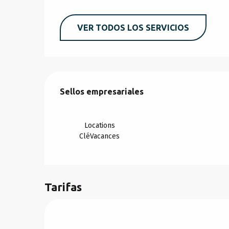
VER TODOS LOS SERVICIOS
Oferta de prestacio
Sellos empresariales
Sellos empresariales
Locations
CléVacances
Tarifas