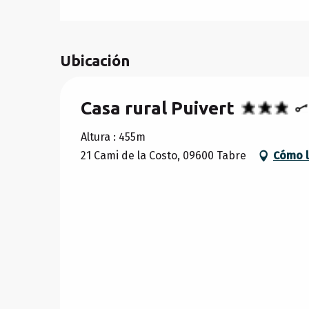
DESDE
31 OCTUBRE 2026
HASTA
18 DI
Ubicación
DESDE
19 DICIEMBRE 2026
HASTA
2 E
Casa rural Puivert
Altura : 455m
21 Cami de la Costo, 09600 Tabre
Cómo l