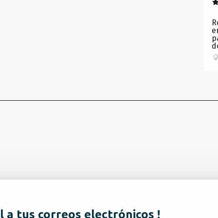
R
e
p
d
l a tus correos electrónicos !