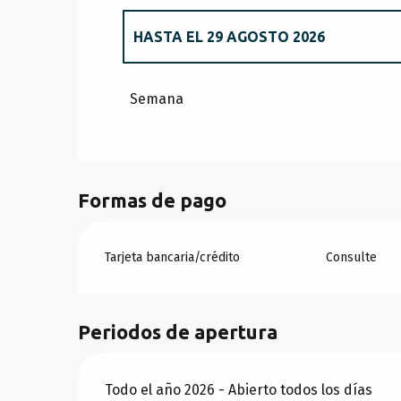
HASTA EL
29 AGOSTO 2026
DESDE
3 ENERO 2026
HASTA
6 FEBRER
Semana
DESDE
7 FEBRERO 2026
HASTA
6 MARZ
DESDE
7 MARZO 2026
HASTA
3 ABRIL 
Formas de pago
DESDE
4 ABRIL 2026
HASTA
22 MAYO 2
Tarjeta bancaria/crédito
Consulte
DESDE
23 MAYO 2026
HASTA
3 JULIO 
Periodos de apertura
DESDE
30 AGOSTO 2026
HASTA
25 SE
Todo el año 2026 - Abierto todos los días
DESDE
26 SEPTIEMBRE 2026
HASTA
30