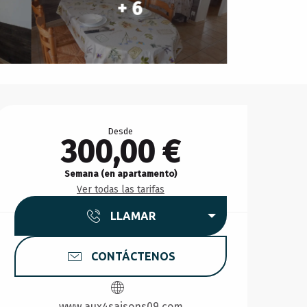
+ 6
Horarios y datos de conta
Desde
300,00 €
Semana (en apartamento)
Ver todas las tarifas
LLAMAR
CONTÁCTENOS
www.aux4saisons09.com