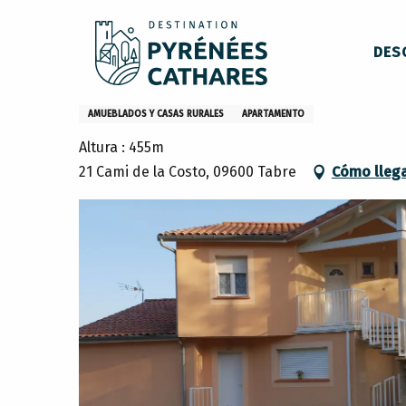
Aller
Inicio
Permanezca en
Dónde dormir
Casas rurales
au
DES
contenu
principal
Casa rural Puivert
AMUEBLADOS Y CASAS RURALES
APARTAMENTO
Altura : 455m
21 Cami de la Costo, 09600 Tabre
Cómo lleg