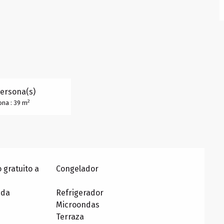
Persona(s)
2
ona : 39 m
 gratuito a
Congelador
ada
Refrigerador
Microondas
Terraza