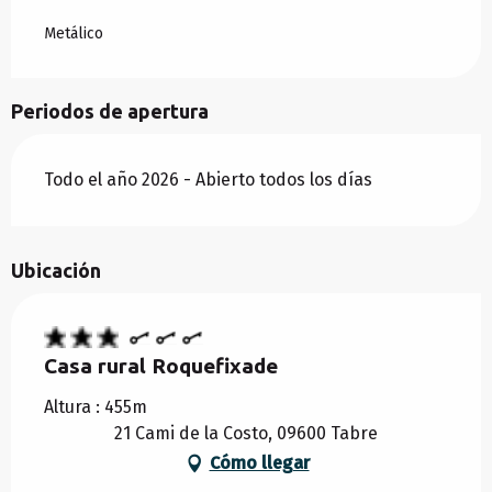
Metálico
DESDE
23 MAYO 2026
HASTA
3 JULIO 2026
Periodos de apertura
DESDE
30 AGOSTO 2026
HASTA
25
SEPTIEMBRE 2026
Todo el año 2026 - Abierto todos los días
DESDE
26 SEPTIEMBRE 2026
HASTA
30
OCTUBRE 2026
Ubicación
DESDE
31 OCTUBRE 2026
HASTA
18
DICIEMBRE 2026
Casa rural Roquefixade
DESDE
19 DICIEMBRE 2026
HASTA
2 ENERO
2027
Altura : 455m
21 Cami de la Costo, 09600 Tabre
Cómo llegar