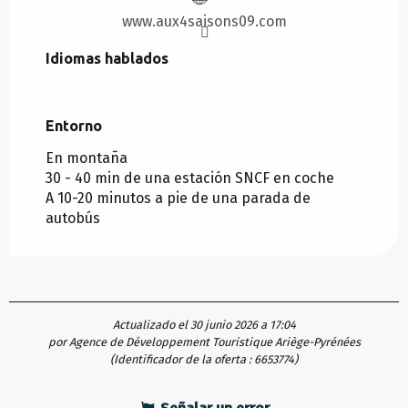
www.aux4saisons09.com
Idiomas hablados
Idiomas hablados
Entorno
Entorno
En montaña
30 - 40 min de una estación SNCF en coche
A 10-20 minutos a pie de una parada de
autobús
Actualizado el 30 junio 2026 a 17:04
por Agence de Développement Touristique Ariège-Pyrénées
(Identificador de la oferta :
6653774
)