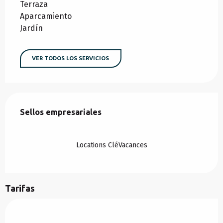
Terraza
Aparcamiento
Jardín
VER TODOS LOS SERVICIOS
Oferta de prestaciones
Sellos empresariales
Sellos empresariales
Locations CléVacances
Tarifas