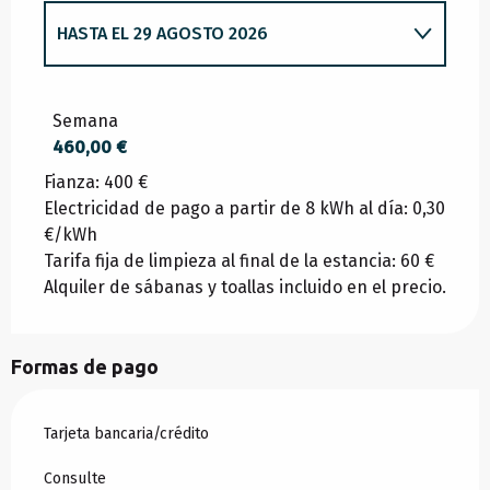
HASTA EL
29 AGOSTO 2026
DESDE
20 DICIEMBRE 2025
HASTA
2 ENERO
2026
Semana
460,00 €
Fianza: 400 €
DESDE
3 ENERO 2026
HASTA
6 FEBRERO
2026
Electricidad de pago a partir de 8 kWh al día: 0,30
€/kWh
Tarifa fija de limpieza al final de la estancia: 60 €
DESDE
7 FEBRERO 2026
HASTA
6 MARZO
Alquiler de sábanas y toallas incluido en el precio.
2026
DESDE
7 MARZO 2026
HASTA
3 ABRIL 2026
Formas de pago
Tarjeta bancaria/crédito
DESDE
4 ABRIL 2026
HASTA
22 MAYO 2026
Consulte