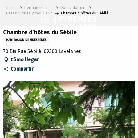
Aller
Inicio
Permanezca en
Dónde dormir
au
Casas rurales y mobiliario
Chambre d'hôtes du Sébilé
contenu
principal
Chambre d'hôtes du Sébilé
HABITACIÓN DE HUÉSPEDES
70 Bis Rue Sébilé, 09300 Lavelanet
Cómo llegar
Compartir