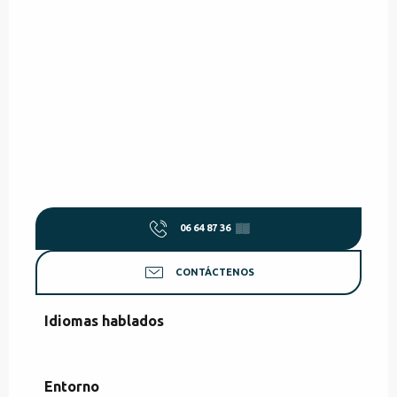
06 64 87 36
▒▒
CONTÁCTENOS
Idiomas hablados
Idiomas hablados
Entorno
Entorno