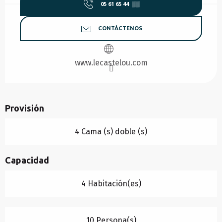
05 61 65 44
▒▒
CONTÁCTENOS
www.lecastelou.com
Provisión
4 Cama (s) doble (s)
Capacidad
4 Habitación(es)
10 Persona(s)