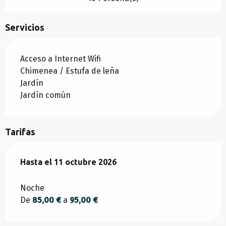
Servicios
Acceso a Internet Wifi
Chimenea / Estufa de leña
Jardín
Jardín común
Tarifas
Desde
Hasta el
17 abril 2026
11 octubre 2026
hasta
11 octubre 2026
Noche
De
85,00 €
a
95,00 €