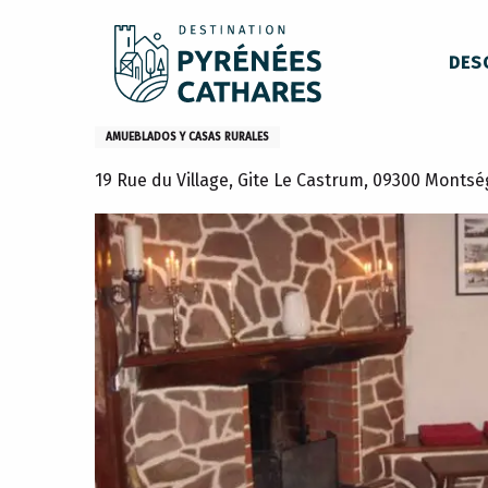
Aller
Inicio
Permanezca en
Dónde dormir
Casas rurales
au
DES
contenu
principal
Gîte Le Castrum
AMUEBLADOS Y CASAS RURALES
19 Rue du Village, Gite Le Castrum, 09300 Montsé