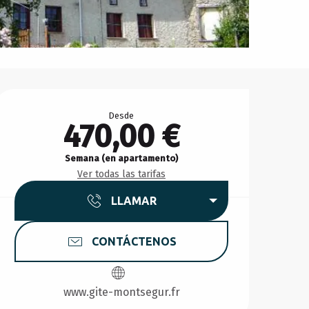
Horarios y datos de conta
Desde
470,00 €
Semana (en apartamento)
Ver todas las tarifas
LLAMAR
CONTÁCTENOS
www.gite-montsegur.fr