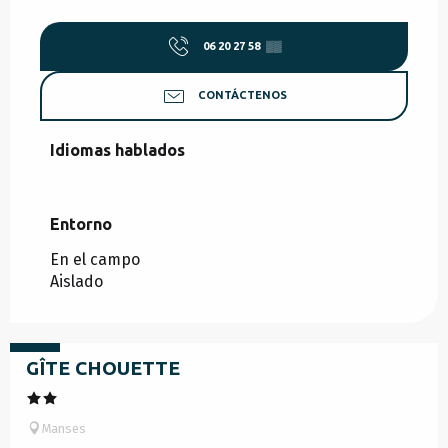
06 20 27 58
▒▒
CONTÁCTENOS
Idiomas hablados
Idiomas hablados
Entorno
Entorno
En el campo
Aislado
desde
540
€
GÎTE CHOUETTE
Manses