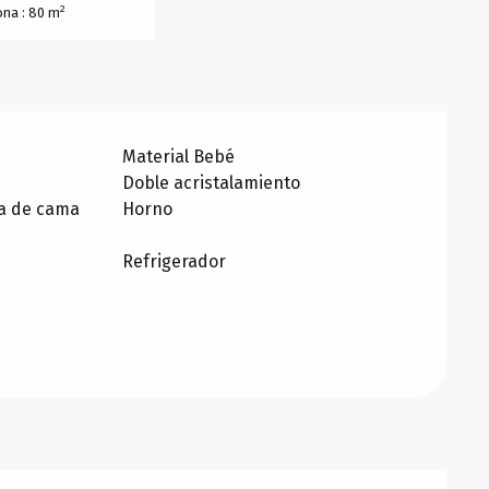
2
ona : 80 m
Material Bebé
Doble acristalamiento
a de cama
Horno
Refrigerador