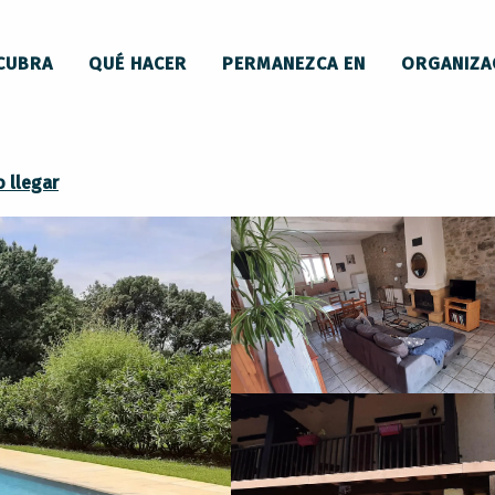
 y mobiliario
Gîte Les Lilas - Domaine de Plaisance
CUBRA
QUÉ HACER
PERMANEZCA EN
ORGANIZA
laisance
 llegar