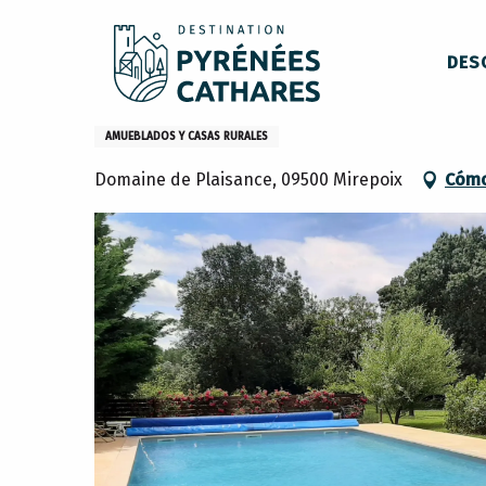
Aller
Inicio
Permanezca en
Dónde dormir
Casas rurales
au
DES
contenu
principal
Gîte Les Lilas - Domaine de P
AMUEBLADOS Y CASAS RURALES
Domaine de Plaisance, 09500 Mirepoix
Cómo