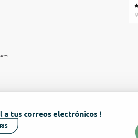
hares
l a tus correos electrónicos !
RIS