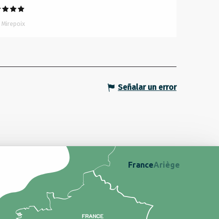
Mirepoix
Señalar un error
France
Ariège