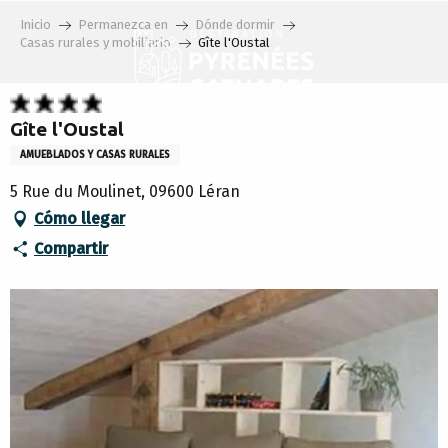
Aller
Inicio
Permanezca en
Dónde dormir
au
Casas rurales y mobiliario
Gîte l'Oustal
contenu
principal
Gîte l'Oustal
AMUEBLADOS Y CASAS RURALES
5 Rue du Moulinet, 09600 Léran
Cómo llegar
Compartir