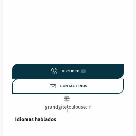
05 61 03 88
▒▒
CONTÁCTENOS
grandgitetoulouse.fr
Idiomas hablados
Idiomas hablados