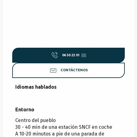
06 50 22 01
▒▒
CONTÁCTENOS
Idiomas hablados
Idiomas hablados
Entorno
Entorno
Centro del pueblo
30 - 40 min de una estación SNCF en coche
A 10-20 minutos a pie de una parada de