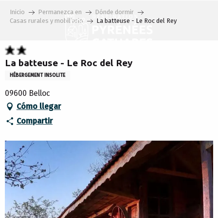
Aller
Inicio
Permanezca en
Dónde dormir
au
Casas rurales y mobiliario
La batteuse - Le Roc del Rey
contenu
principal
La batteuse - Le Roc del Rey
HÉBERGEMENT INSOLITE
09600 Belloc
Cómo llegar
Compartir