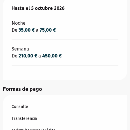
Desde
Hasta el
10 abril 2026
5 octubre 2026
hasta
5 octubre 2026
Noche
De
35,00 €
a
75,00 €
Semana
De
210,00 €
a
450,00 €
Formas de pago
Consulte
Transferencia