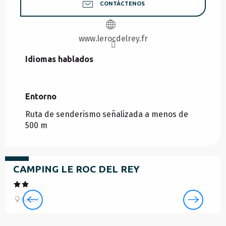
CONTÁCTENOS
www.lerocdelrey.fr
Idiomas hablados
Idiomas hablados
Entorno
Entorno
Ruta de senderismo señalizada a menos de
500 m
desde
210
€
CAMPING LE ROC DEL REY
Belloc