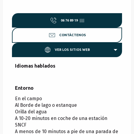
06 76 89 19
▒▒
CONTÁCTENOS
VER LOS SITIOS WEB
Idiomas hablados
Idiomas hablados
Entorno
Entorno
En el campo
Al Borde de lago o estanque
Orilla del agua
A 10-20 minutos en coche de una estación
SNCF
A menos de 10 minutos a pie de una parada de