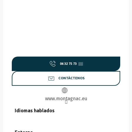
06 32 75 73
▒▒
CONTÁCTENOS
www.montagnac.eu
Idiomas hablados
Idiomas hablados