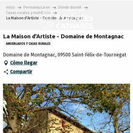
Aller
Inicio
Permanezca en
Dónde dormir
au
Casas rurales y mobiliario
contenu
La Maison d’Artiste - Domaine de Montagnac
principal
La Maison d’Artiste - Domaine de Montagnac
AMUEBLADOS Y CASAS RURALES
Domaine de Montagnac, 09500 Saint-Félix-de-Tournegat
Cómo llegar
Compartir