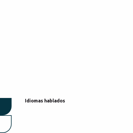
Idiomas hablados
Idiomas hablados