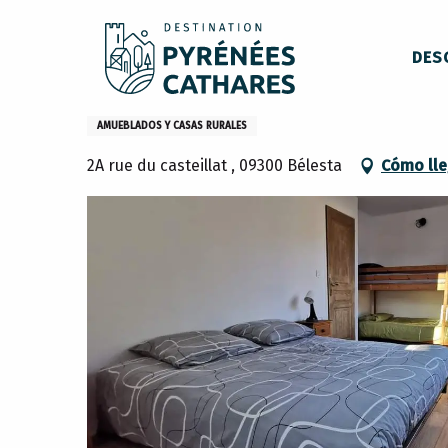
Aller
Inicio
Permanezca en
Dónde dormir
Casas rurales
au
DES
contenu
principal
le Gite de Melly
AMUEBLADOS Y CASAS RURALES
2A rue du casteillat , 09300 Bélesta
Cómo lle