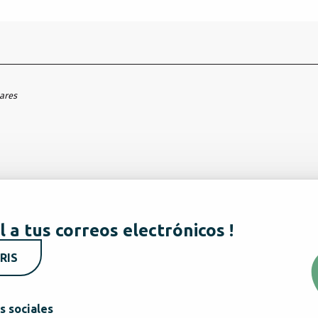
hares
l a tus correos electrónicos !
RIS
s sociales