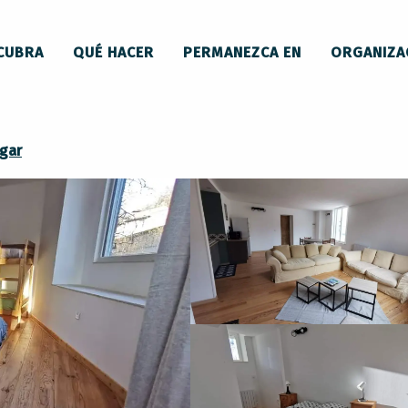
 y mobiliario
le Gite de Melly
CUBRA
QUÉ HACER
PERMANEZCA EN
ORGANIZA
gar