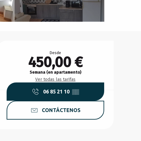
Horarios y datos de conta
Desde
450,00 €
Semana (en apartamento)
Ver todas las tarifas
06 85 21 10
▒▒
CONTÁCTENOS