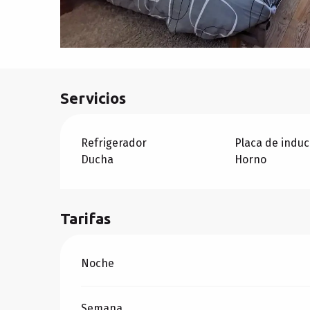
Servicios
Refrigerador
Placa de induc
Ducha
Horno
Tarifas
Tarifas 2026
Noche
Semana