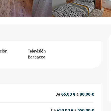
ción
Televisión
Barbacoa
De
65,00 €
a
80,00 €
De
450,00 €
a
550,00 €